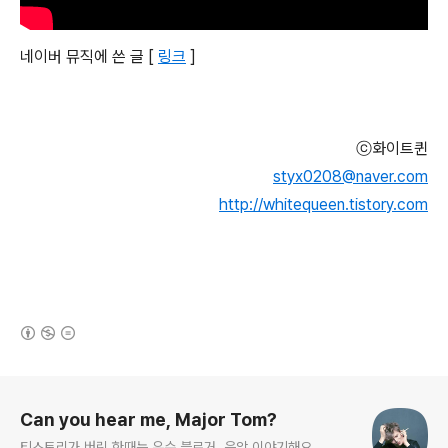
네이버 뮤직에 쓴 글 [
링크
]
ⓒ화이트퀸
styx0208@naver.com
http://whitequeen.tistory.com
(새창열림)
로그 정보
Can you hear me, Major Tom?
티스토리가 버린 한때는 우수 블로거. 음악 이야기해요