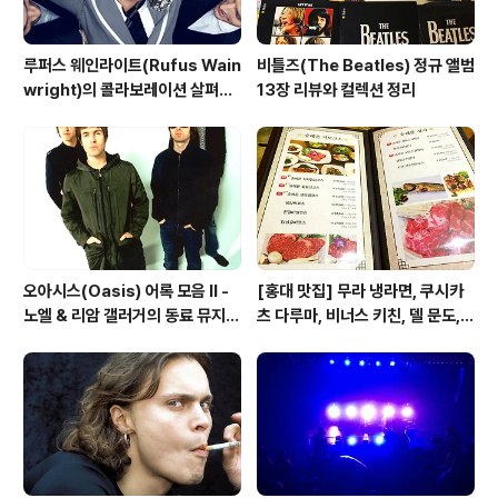
루퍼스 웨인라이트(Rufus Wain
비틀즈(The Beatles) 정규 앨범
wright)의 콜라보레이션 살펴보
13장 리뷰와 컬렉션 정리
기
오아시스(Oasis) 어록 모음 II -
[홍대 맛집] 무라 냉라면, 쿠시카
노엘 & 리암 갤러거의 동료 뮤지션
츠 다루마, 비너스 키친, 델 문도,
칭찬(?)
겐로쿠 우동