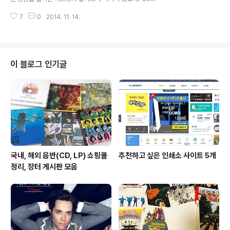
운 발라드로 채워졌다. 1번 트랙 ‘렛 미 인 유어 하트 어게인
e Of My Life’, ‘Somebody To Love’, ‘Crazy Little
(Let Me In Your ..
7
0
2014. 11. 14.
Thing Called Love’ 등은 한국에서도 많이 알려진 퀸의
대표적인 러브송이다. 프레디 머큐리(Freddie Mercur
y)의 섬세한 보컬과 피아노 연주가 돋보이는 ‘Lily Of The
Valley’, ‘You Take My Breath Away’, ‘Jealousy’, 프
레디의 열창이 돋보이는 파워 발라드 ‘Spread Your Win
이 블로그 인기글
gs’, 스티브 그레고리(Steve Gregory)의 색소폰과 스트
링 오케스트라가 가미된 ‘One Year Of Love’ 등 상대적
으로 덜 알려진 발라드도..
국내, 해외 음반(CD, LP) 쇼핑몰
추천하고 싶은 인쇄소 사이트 5개
정리, 장터 게시판 모음