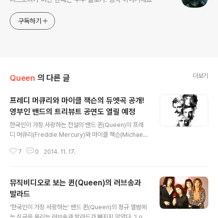
구독하기
더보기
Queen
의 다른 글
프레디 머큐리와 마이클 잭슨의 듀엣곡 공개!
영부인 밴드의 트리뷰트 공연도 열릴 예정
글 내용
한국인이 가장 사랑하는 전설의 밴드 퀸(Queen)이 프레
디 머큐리(Freddie Mercury)와 마이클 잭슨(Michael
Jackson)의 듀엣곡 등 미발표곡이 포함된 앨범 ‘퀸 포에
7
0
2014. 11. 17.
버(Queen Forever)’를 발표했다. 브라이언 메이(Brian
May)와 로저 테일러(Roger Taylor)가 직접 선곡한 이
앨범은 퀸이 1995년 발표한 ‘메이드 인 헤븐(Made In H
뮤직비디오로 보는 퀸(Queen)의 러브송과
eaven)’ 이후 처음으로 프레디 머큐리가 노래한 미발표곡
을 수록했다. ▲ 퀸의 발라드 컬렉션 '퀸포에버' ⓒ 유니버
발라드
글 내용
설 뮤직 20곡을 수록한 스탠더드 에디션, 2CD에 36곡을
‘한국인이 가장 사랑하는’ 밴드 퀸(Queen)의 정규 앨범에
수록한 딜럭스 에디션을 함께 출시한 앨범은 퀸의 아름다
는 심금을 울리는 러브송과 발라드가 빠지지 않았다. ‘Lov