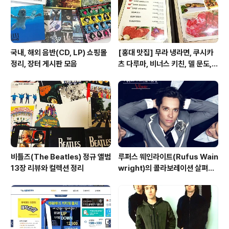
레설레 저었다..
국내, 해외 음반(CD, LP) 쇼핑몰
[홍대 맛집] 무라 냉라면, 쿠시카
정리, 장터 게시판 모음
츠 다루마, 비너스 키친, 델 문도,
겐로쿠 우동
비틀즈(The Beatles) 정규 앨범
루퍼스 웨인라이트(Rufus Wain
13장 리뷰와 컬렉션 정리
wright)의 콜라보레이션 살펴보
기