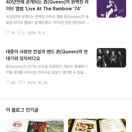
40년만에 공개되는 퀸(Queen)의 완벽한 라
이브 앨범 'Live At The Rainbow ‘74'
글 내용
40년만에 공개되는 완벽한 라이브 앨범 퀸(Queen)의 새
로운 라이브 앨범이 발매되었다. 1974년 런던 레인보우 극
장 공연을 수록한 「Live At The Rainbow ‘74」는 무려 4
14
2
2014. 11. 5.
0년만에 처음 공개되는 진귀한 라이브 앨범이다. 대표 히
트곡인 , 는 빠졌지만, 2개의 커버곡을 포함한 17곡은 지금
까지 발매된 공식 라이브 앨범에 단 한 번도 수록된 적이 없
대중이 사랑한 전설의 밴드 퀸(Queen)의 연
어 가치가 더 높다. 당시 앨범과 투어의 성공으로 의욕과 자
신감이 넘쳤던 퀸이 완벽에 가까운 공연을 선사했다는 것
대기와 뮤직비디오
글 내용
도 눈여겨볼 필요가 있다. CD 1 - Queen II Tour (1974
퀸(Queen)의 인기는 상상을 초월한다. 레코드 세대와 디
년 3월 31일 공연) 퀸은 두 번째 앨범 「Queen II」를 발표
지털 세대를 아우르는 히트곡은 일일이 열거할 수 없을 정
할 무렵인 1974년 3월 1일부터 약 1개월간 영국 투어를 펼
도로 많다. 심지어 음악에 별 관심이 없는 사람들도 퀸의 대
쳤다. 투어의 대미를 장식한 ..
28
1
2014. 10. 24.
표 히트곡 정도는 알고 있다. 전세계 앨범 판매량은 2억장
을 넘겼다. 세련된 멜로디와 탁월한 코러스, 유니크한 사운
드로 대중을 사로잡은 퀸의 노래들은 지금도 TV와 영화,
광고, 스포츠 경기장에서 쉴 새 없이 흘러나온다. 오래 들어
도 싫증이 나지 않는 묘한 매력은 수십 년이 지난 지금도 유
이 블로그 인기글
효하다. ⓒUniversal Music 퀸은 1973년 열악한 환경
을 감수하고 제작한 앨범 「Queen」으로 데뷔했다. 앨범에
는 완성도 높은 곡들이 수록되었지만 대중에게 어필하지
못했고, 평단은 개성을 찾기 힘든 아류 밴드라며 고개를 설