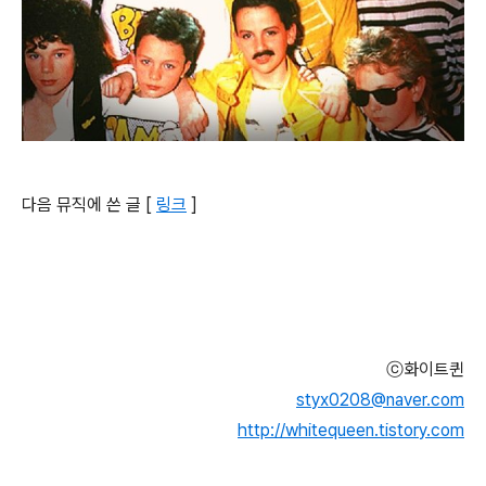
다음 뮤직에 쓴 글 [
링크
]
ⓒ화이트퀸
styx0208@naver.com
http://whitequeen.tistory.com