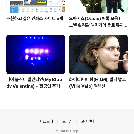
추천하고 싶은 인쇄소 사이트 5개
오아시스(Oasis) 어록 모음 II -
노엘 & 리암 갤러거의 동료 뮤지션
칭찬(?)
마이 블러디 발렌타인(My Bloo
화이트퀸의 힘(H.I.M), 빌레 발로
dy Valentine) 내한공연 후기
(Ville Valo) 컬렉션
의안내
티스토리
로그인
고객센터
© Daum Corp.