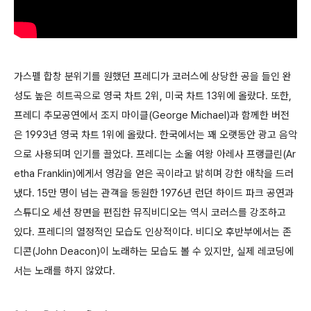
가스펠 합창 분위기를 원했던 프레디가 코러스에 상당한 공을 들인 완
성도 높은 히트곡으로 영국 차트 2위, 미국 차트 13위에 올랐다. 또한,
프레디 추모공연에서 조지 마이클(George Michael)과 함께한 버전
은 1993년 영국 차트 1위에 올랐다. 한국에서는 꽤 오랫동안 광고 음악
으로 사용되며 인기를 끌었다. 프레디는 소울 여왕 아레사 프랭클린(Ar
etha Franklin)에게서 영감을 얻은 곡이라고 밝히며 강한 애착을 드러
냈다. 15만 명이 넘는 관객을 동원한 1976년 런던 하이드 파크 공연과
스튜디오 세션 장면을 편집한 뮤직비디오는 역시 코러스를 강조하고
있다. 프레디의 열정적인 모습도 인상적이다. 비디오 후반부에서는 존
디콘(John Deacon)이 노래하는 모습도 볼 수 있지만, 실제 레코딩에
서는 노래를 하지 않았다.