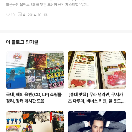
을 감수하고 제작한 앨범 「Queen」으로 데뷔했다. 앨범에
합운동장 올해로 3회를 맞은 도심형 음악 페스티벌 ‘슈퍼
는 완성도 높은 곡들이 수록되었지만 대중에게 어필하지
소닉 2014’는 퀸(Queen)을 섭외하며 큰 화제를 모았다.
못했고, 평단은 개성을 찾기 힘든 아류 밴드라며 고개를 설
10
4
2014. 10. 13.
하지만 공연장 문제로 어려움을 겪으면서 티켓 오픈이 지
레설레 저었다..
연되었고, 이틀로 예정된 페스티벌은 하루로 축소되었다.
변수가 많은 평일 공연은 페스티벌의 흥행을 가로막는 것
처럼 보여 많은 우려를 낳기도 했다. 퀸 티셔츠들 아티스트
머천다이즈 다행히 우려는 현실로 이어지지 않았다. 슈퍼
이 블로그 인기글
소닉은 어려운 상황 속에서도 다양한 장르를 아우르는 라
인업 구축에 성공했고, 합리적인 티켓 가격에 부족했던 편
의시설까지 개선하며 ‘짧지만 굵은 하루’를 선사했다. 오후
3시부터 시작된 페스티벌은 게이트 플라워즈의 무대로 뜨
겁게 달아올랐다. 퀸 트리뷰..
국내, 해외 음반(CD, LP) 쇼핑몰
[홍대 맛집] 무라 냉라면, 쿠시카
정리, 장터 게시판 모음
츠 다루마, 비너스 키친, 델 문도,
겐로쿠 우동