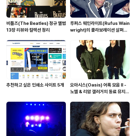
비틀즈(The Beatles) 정규 앨범
루퍼스 웨인라이트(Rufus Wain
13장 리뷰와 컬렉션 정리
wright)의 콜라보레이션 살펴보
기
추천하고 싶은 인쇄소 사이트 5개
오아시스(Oasis) 어록 모음 II -
노엘 & 리암 갤러거의 동료 뮤지션
칭찬(?)