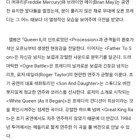
디 머큐리(Freddie Mercury)와 브라이언 메이(Brian May)는 공연
전 유치한 말다툼을 벌였는데, 분이 풀리지 않은 채로 무대에 오른 프레
디는 그 어느 때보다 더 열정적인 모습을 보여주며 극찬을 받았다.
앨범은 「Queen II」의 인트로였던 <Procession>과 관객들의 환호가
섞인 오프닝부터 생생한 현장감을 전달한다. 이어지는 <Father To S
on>은 자신감 넘치는 보컬과 강렬한 사운드로 분위기를 달군다. 드라
마틱한 <Ogre Battle>은 프레디의 날카로운 보컬과 긴장감 넘치는
리프, 로저 테일러(Roger Taylor)의 현란한 연주가 균형을 이룬다. 초
기 공연의 대표 레퍼토리인 <Son And Daughter>는 스튜디오 버전
못지않게 정교한 연주와 코러스를 선사한다. 로저의 소개로 시작되는
<White Queen (As It Began)>은 프레디의 컨디션이 최상이라는 것
을 확인시켜주는 섬세한 곡이다. 강렬한 하드록 넘버 <Great King Ra
t>은 초기 공연에서도 자주 연주하지 않았기 때문에 더 반갑다. 1984
년 투어에서는 메들리로 짧게 연주한 이 곡을 풀 버전으로 만날 수 있
다.