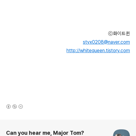
ⓒ화이트퀸
styx0208@naver.com
http://whitequeen.tistory.com
(새창열림)
로그 정보
Can you hear me, Major Tom?