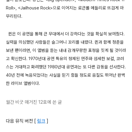
Roll>, <Jailhouse Rock>으로 이어지는 로큰롤 메들리로 뜨겁게 마
무리된다.
퀸은 이 공연을 통해 큰 무대에서 더 강하다는 것을 확실히 보여줬다.
실력을 의심했던 사람들은 슬그머니 꼬리를 내렸다. 퀸과 함께 청춘을
보낸 팬이라면, 이 앨범을 듣는 내내 감개무량한 표정을 짓게 될 것이라
고 확신한다. 1970년대 공연 특유의 정제된 연주와 섬세한 보컬, 코러
스는 거대하고 화려했던 1980년대 공연과는 또 다른 감동을 선사한다.
40년 전에 녹음되었다는 사실을 믿기 힘들 정도로 음질도 뛰어난 완벽
한 라이브 앨범이다.
월간 비굿 매거진 12호에 쓴 글
다음 뮤직 버전 [
링크
]