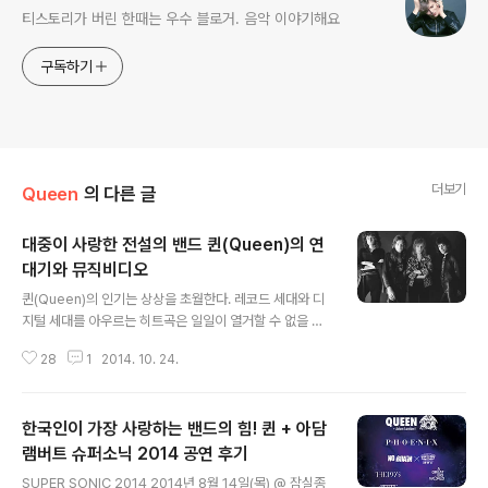
티스토리가 버린 한때는 우수 블로거. 음악 이야기해요
구독하기
더보기
Queen
의 다른 글
대중이 사랑한 전설의 밴드 퀸(Queen)의 연
대기와 뮤직비디오
글 내용
퀸(Queen)의 인기는 상상을 초월한다. 레코드 세대와 디
지털 세대를 아우르는 히트곡은 일일이 열거할 수 없을 정
도로 많다. 심지어 음악에 별 관심이 없는 사람들도 퀸의 대
28
1
2014. 10. 24.
표 히트곡 정도는 알고 있다. 전세계 앨범 판매량은 2억장
을 넘겼다. 세련된 멜로디와 탁월한 코러스, 유니크한 사운
드로 대중을 사로잡은 퀸의 노래들은 지금도 TV와 영화,
한국인이 가장 사랑하는 밴드의 힘! 퀸 + 아담
광고, 스포츠 경기장에서 쉴 새 없이 흘러나온다. 오래 들어
도 싫증이 나지 않는 묘한 매력은 수십 년이 지난 지금도 유
램버트 슈퍼소닉 2014 공연 후기
글 내용
효하다. ⓒUniversal Music 퀸은 1973년 열악한 환경
SUPER SONIC 2014 2014년 8월 14일(목) @ 잠실종