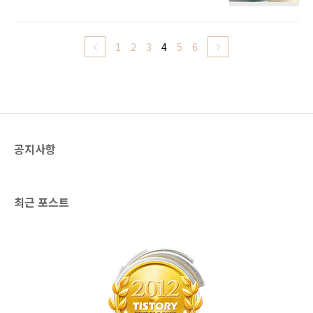
녀석도 발매 당시에 구입했으니, 엄청난 뒷북이
2010]입니다. 스웨이드의 첫 공식 라이브 앨범
라 할 수 있겠습니다. 11CD로 구성된 박스셋 외
이네요. ⓒ화이트퀸 styx0208@naver.com
형은 무난한 수준입니다. 조지 해리슨, 링고 스타
http://whitequeen.tistory.com
가 참여한 2001년 앨범 [Zoom]은 빠져있네요.
1
2
3
4
5
6
Electric Light Orchestra - The Classic
Albums Collection (2011) No Answer
(1971) Electric Light Orchestra II (1973) On
the Third Day (1973) Eldorado (1974)
Face the Music (1975) A New World..
공지사항
최근 포스트