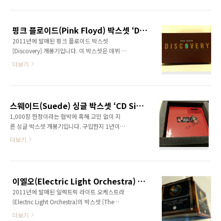
는 곡들을 모은 [Side Tracks]까지 47장의 CD
(Unreleased Outtake) ..
에 꽉꽉 채워 넣은 박스셋 [The Complete
Album Collection Vol. 1]의 뒤늦은 개봉기입
핑크 플로이드(Pink Floyd) 박스셋 ‘Discovery’ + 익스피리언스 에디션 개봉기
니다. 이 박스셋은 발매되기도 전에 Vol.1이라는
2011년에 발매된 핑크 플로이드 박스셋
타이틀로 저를 떨게 했던 기억이 납니다. 두툼한
[Discovery] 개봉기입니다. 이 박스셋은 데뷔 앨
미니 책자에는 각 앨범의 정보가 제법 충실하게
범부터 [The Division Bell]까지 14장의 정규 앨
담겼습니다. 픽처 디스크는 아니지만, 퀄리티가
더보기
범과 60페이지 부클릿이 포함된 무시무시한 아
괜찮습니다. 1985년에 발표한 박스셋
이템이죠. (라이브 앨범 3장은 포함되지 않았습
[Biograph]에 수록된 곡들을 중심으로 희귀 곡
니다.) 박스셋 구성 1.The Piper at the Gates
들을 모은 [Side Tracks]는 이미 밥 딜..
of Dawn (1967) 2.A Saucerful of Secrets
스웨이드(Suede) 싱글 박스셋 ‘CD Single Box’ 개봉기
(1968) 3.More (1969) 4.Ummagumma
1,000장 한정이라는 협박에 혹해 고민 없이 지
(2CD) (1969) 5.Atom Heart Mother (1970)
른 싱글 박스셋 개봉기입니다. 구입한지 1년이
6.Meddle (1971) 7.Obscured by Clouds
넘었으니, 엄청난 뒷북이라 할 수 있겠네요. 박스
더보기
(1972) 8.The Dark Side of the Moon (1973)
셋의 자세한 정보는 여기를 참고하세요. 귀보다
9.Wish You Were Here (1975) 1..
눈이 더 즐거운 아이템입니다. 슬리브 형태의 싱
글 24장을 모두 손에 넣었더니 기분이 좋네요.
CD는 모두 저런 색상이며, 모든 비디오 클립을
이엘오(Electric Light Orchestra) 박스셋 'Classic Albums Collection' 개봉기
모은 DVD가 소장가치를 높입니다. 이건 여섯 번
2011년에 발매된 일렉트릭 라이트 오케스트라
째 앨범 [Bloodsports]의 일본 스페셜 에디션
(Electric Light Orchestra)의 박스셋 [The
입니다. 역시 DVD가 추가되었습니다. 2CD와
Classic Albums Collection] 개봉기입니다. 이
DVD로 구성된 [Royal Albert Hall, 24 March
더보기