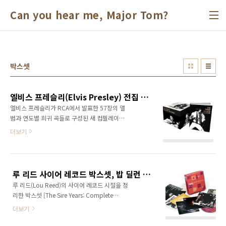
본문 바로가기
Can you hear me, Major Tom?
박스셋
엘비스 프레슬리(Elvis Presley) 전집 박스셋 3월 발매
엘비스 프레슬리가 RCA에서 발표한 57장의 앨
범과 연도별 희귀 곡들로 구성된 새 컴필레이션
이 추가된 60장짜리 박스셋 [The Album
더보기
Collection]이 3월 18일에 발매됩니다. 저처럼
엘비스 정규 앨범을 제대로 들어본 적 없는 분이
라면 더 흥미로운 아이템이 아닐까 싶습니다. 박
스셋은 더블 사이드 형식으로 당시 발매된 LP를
루 리드 사이어 레코드 박스셋, 밥 딜런 부틀렉 시리즈 12탄 발매 소식
충실하게 재현했으며, 300페이지에 달하는 해설
루 리드(Lou Reed)의 사이어 레코드 시절을 정
지도 포함된다고 합니다. 또한, 2013~2015년
리한 박스셋 [The Sire Years: Complete
리마스터 음원을 사용해 만족도가 더 높을 것으
Albums Box]가 10월 30일에 발매됩니다. 이
로 보입니다. 아래는 박스셋 구성인데, 처음 보는
더보기
박스셋에는 상업적으로도 성공한 [New York],
앨범이 많군요. 아마존 US 예약가는 297달러입
존 케일과 함께 만든 [Songs For Drella], NME