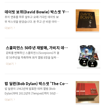
니다. (한국에 정식으로 수입되어도 30만원은 훌
에서 만점을 줬던 [Magic and Loss], 최고의 라
쩍 넘기겠군요.) Elvis Presley – The Album
이브 앨범 중 하나인 [Animal Serenade]가 포
Collection ..
데이빗 보위(David Bowie) 박스셋 ‘Five Years (1969 - 1973)’ 개봉기
함되어 있습니다. 아쉽게도 보너스 트랙이 포함
추석 연휴를 하루 앞두고 오래 기다린 데이빗 보
된 리마스터링 버전이 아닌데다 LP 미니어처가
위 박스셋을 받았습니다. 돈 주고 산 비싼 아이템
아닌 카드 슬리브 형식이라 소장가치는 조금 떨
(할인쿠폰 적용해도 18만 원)이지만, 왠지 추석
더보기
어지지만, 가격이 저렴합니다. (아마존 예약가는
선물을 받은 기분이더군요. 한국인들이 가장 좋
$48.99) 루 리드의 정규 앨범이 없는 사람들에
아한다는 스팸 선물세트를 받은 것보다 1,023배
게 아주 좋은 선택이 될 아이템입니다. The Sire
는 더 기뻤습니다. 여섯 장의 정규 앨범과 라이브
Years: Complet..
앨범, 사운드트랙, 특별한 컴필레이션 등으로 구
스콜피언스 50주년 재발매, 가비지 데뷔 앨범 20주년 재발매, 스웨이드 7집 발매
성된 박스셋은 기대 이상으로 만족스럽습니다.
은퇴를 번복하신 스콜피언스(Scorpions)가 결
LP 미니어처는 밥 딜런 모노 박스셋이나 스미스
성 50주년을 자축하며 과거 앨범 8장을 딜럭스
박스셋 부럽지 않은 퀄리티를 자랑합니다. 우선
에디션으로 재발매합니다. 새로운 패키지와 리
[Space Oddity] 앨범을 들었는데, 음질도 아주
더보기
마스터링, 보너스 트랙까지 재발매의 모범답안
만족스럽습니다. 이건 소장용을 넘어선 완벽한
을 보여주시는군요. DVD까지 보고 싶은 마음은
감상용! CD로는 처음 듣게 될 [Aladdin Sane]
없지만, LP로만 듣던 앨범들이라 입질이 옵니다.
40주년 에디션까지 구입(했던 걸 후회)한 [The
저는 특히 [Tokyo Tapes], [Lovedrive], [Love
Rise And Fall ..
밥 딜런(Bob Dylan) 박스셋 'The Complete Album Collection' 개봉기
at First Sting]이 탐나는군요. Blackout Bonus
밥 딜런이 1962년에 발표한 데뷔 앨범 [Bob
Tracks Running For The Plane (Unreleased
Dylan]부터 2012년의 [Tempest]까지 50년간
Outtake) Searching For The Rainbow
발표한 정규 앨범과 라이브 앨범, 거기에 이상한
더보기
(Unreleased Outtake) All My Love
편집 앨범 [Dylan]과 정규 앨범에서 만날 수 없
(Unreleased Outtake) Sugar Man