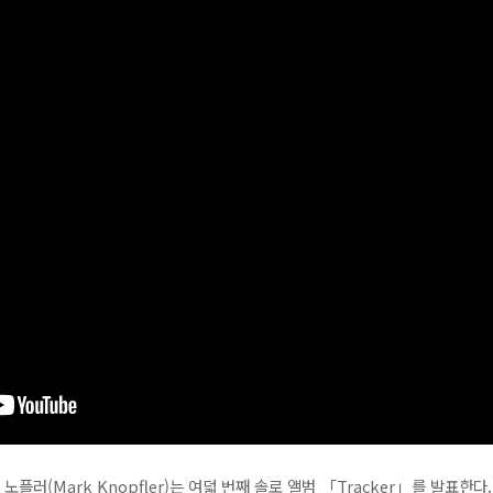
러(Mark Knopfler)는 여덟 번째 솔로 앨범 「Tracker」를 발표한다.