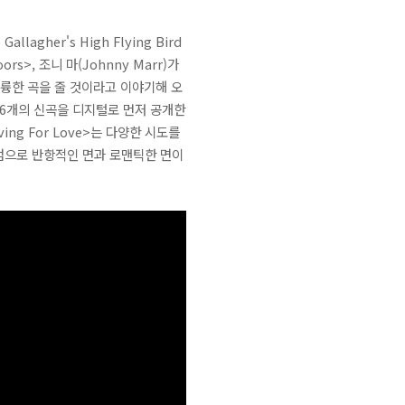
her's High Flying Bird
ors>, 조니 마(Johnny Marr)가
 훌륭한 곡을 줄 것이라고 이야기해 오
 6개의 신곡을 디지털로 먼저 공개한
ing For Love>는 다양한 시도를
 앨범으로 반항적인 면과 로맨틱한 면이