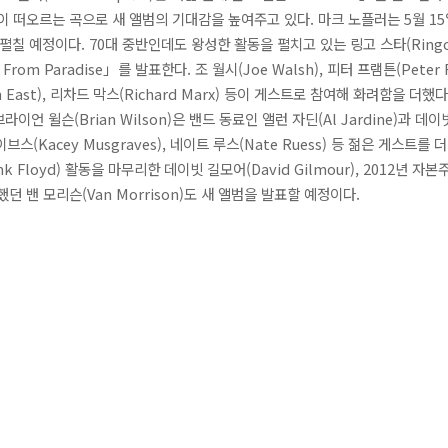
 시절이 떠오르는 곡으로 새 앨범의 기대감을 높여주고 있다. 마크 노플러는 5월 
펼칠 예정이다. 70대 중반인데도 왕성한 활동을 펼치고 있는 링고 스타(Ringo
From Paradise」를 발표한다. 조 월시(Joe Walsh), 피터 프램튼(Peter
an East), 리차드 막스(Richard Marx) 등이 게스트로 참여해 화려함을 더했다
언 윌슨(Brian Wilson)은 밴드 동료인 앨런 자딘(Al Jardine)과 데이빗 
브스(Kacey Musgraves), 네이트 루스(Nate Ruess) 등 젊은 게스트를 더한
k Floyd) 활동을 마무리한 데이빗 길모어(David Gilmour), 2012년 
발표했던 밴 모리슨(Van Morrison)도 새 앨범을 발표할 예정이다.