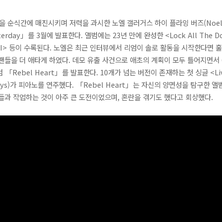
순식간에 매진시키며 저력을 과시한 노엘 갤러거스 하이 플라잉 버즈(Noel Gallag
sterday」를 3월에 발표한다. 앨범에는 23년 만에 완성한 <Lock All The Do
ghty I> 등이 수록된다. 노엘은 최근 인터뷰에서 리엄이 솔로 활동을 시작한다면
는 팬들을 더 애타게 하였다. 데모 유출 사건으로 애초의 계획이 모두 틀어지면서
 「Rebel Heart」를 발표한다. 10개가 넘는 버전이 존재하는 첫 싱글 <Liv
 Keys)가 피아노를 연주했다. 「Rebel Heart」는 자신의 양면성을 탐구한
들과 작업하는 것이 아주 큰 도전이었으며, 혼란을 겪기도 했다고 회상했다.