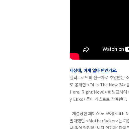
세상에, 이게 얼마 만인가요.
일렉트로닉의 선구자로 추앙받는 조지오 
로 공개한 <74 Is The New 2
Here, Right Now!>를 발표하
y Ekko) 등이 게스트로 참여한다.
재결성한 페이스 노 모어(Faith N
발매했던 <Motherfucker>는
새 없이 달려온 ‘보컬 연기자’ 마이크 