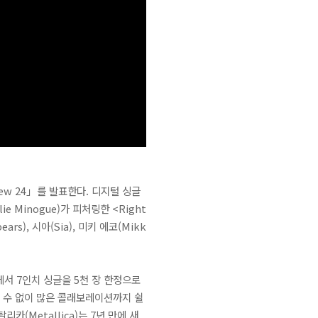
New 24」를 발표한다. 디지털 싱글
e Minogue)가 피처링한 <Right
s), 시아(Sia), 미키 에코(Mikk
이에서 7인치 싱글을 5천 장 한정으로
 셀 수 없이 많은 콜래보레이션까지 쉴
카(Metallica)는 7년 만에 새