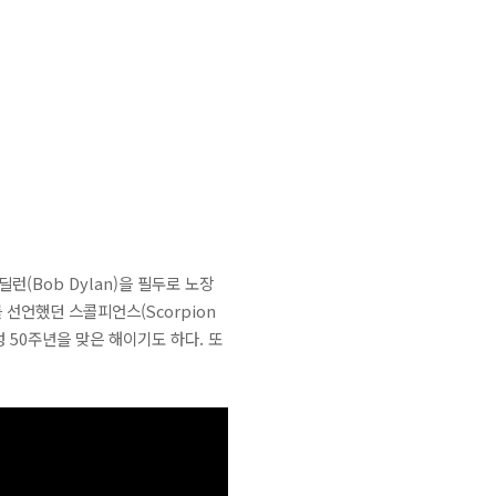
딜런(Bob Dylan)을 필두로 노장
를 선언했던 스콜피언스(Scorpion
결성 50주년을 맞은 해이기도 하다. 또
.