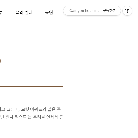
Can you hear me, Major Tom?
구독하기
뷰
음악 일지
공연
일본여행
퀸포스트
)
되고 그래미, 브릿 어워드와 같은 주
5년 앨범 리스트’는 우리를 설레게 한