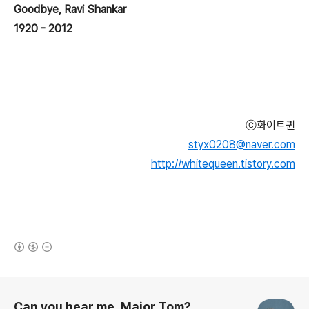
Goodbye, Ravi Shankar
1920 - 2012
ⓒ화이트퀸
styx0208@naver.com
http://whitequeen.tistory.com
(새창열림)
로그 정보
Can you hear me, Major Tom?