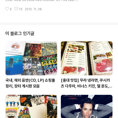
me 06 (I Can't Get No) Satisfaction 07 Time Is O
6
13
2012. 11. 28.
n My Side 08 Get Off Of My Cloud 09 Heart Of S
tone 10 19th Nervous Breakdown 11 As Tears G
o By 12 Paint It, Black 13 Under My Thumb 14 Ha
ve You Seen Your Mother, Baby, Standing In The
Shadow? 15 Ruby Tuesday 16 Let's Spend The
이 블로그 인기글
Night Together 17 We Love You D..
국내, 해외 음반(CD, LP) 쇼핑몰
[홍대 맛집] 무라 냉라면, 쿠시카
정리, 장터 게시판 모음
츠 다루마, 비너스 키친, 델 문도,
겐로쿠 우동