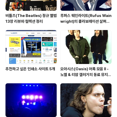
비틀즈(The Beatles) 정규 앨범
루퍼스 웨인라이트(Rufus Wain
13장 리뷰와 컬렉션 정리
wright)의 콜라보레이션 살펴보
기
추천하고 싶은 인쇄소 사이트 5개
오아시스(Oasis) 어록 모음 II -
노엘 & 리암 갤러거의 동료 뮤지션
칭찬(?)