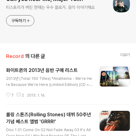
티스토리가 버린 한때는 우수 블로거. 음악 이야기해요
구독하기
더보기
Record
의 다른 글
화이트퀸의 2013년 음반 구매 리스트
글 내용
2013년 (Total: 150 Titles) *Anathema - We're He
re Because We're Here (Limited Edition) (CD +
DVD) (1.2) *Tame Impala - Lonerism (1.2) *Super
7
2
2013. 1. 16.
Furry Animals - Rings Around The World (1.16) *
Thin Lizzy - Live And Dangerous (Deluxe Expan
ded Edition) (2 CD + DVD) (1.16) *Marvin Gaye -
롤링 스톤즈(Rolling Stones) 데뷔 50주년
The Best Of (2 CD) (1.20) *The Temptations - G
old (2 CD) (1.20) *V.A. - 12-12-12: The Concert F
기념 베스트 앨범 'GRRR!'
글 내용
or Sandy Relief (2 CD) ..
Disc 1 01 Come On 02 Not Fade Away 03 It's All
Over Now 04 Little Red Rooster 05 The Last Ti