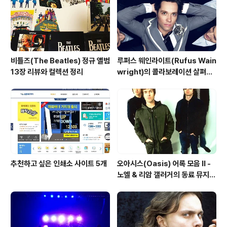
비틀즈(The Beatles) 정규 앨범
루퍼스 웨인라이트(Rufus Wain
13장 리뷰와 컬렉션 정리
wright)의 콜라보레이션 살펴보
기
추천하고 싶은 인쇄소 사이트 5개
오아시스(Oasis) 어록 모음 II -
노엘 & 리암 갤러거의 동료 뮤지션
칭찬(?)