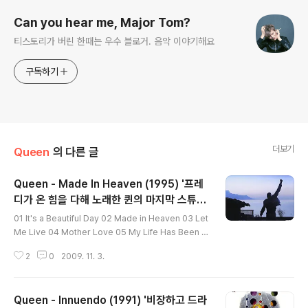
Can you hear me, Major Tom?
티스토리가 버린 한때는 우수 블로거. 음악 이야기해요
구독하기
더보기
Queen
의 다른 글
Queen - Made In Heaven (1995) '프레
디가 온 힘을 다해 노래한 퀸의 마지막 스튜디
글 내용
오 앨범'
01 It's a Beautiful Day 02 Made in Heaven 03 Let
Me Live 04 Mother Love 05 My Life Has Been S
aved 06 I Was Born to Love You 07 Heaven for
2
0
2009. 11. 3.
Everyone 08 Too Much Love Will Kill You 09 You
Don't Fool Me 10 A Winter's Tale 11 It's a Beautif
ul Day (reprise) 12 Yeah (Hidden Track) 13 13 (Hi
Queen - Innuendo (1991) '비장하고 드라
dden Track) 새로운 퀸 리뷰와 정보들을 화이트퀸 네이