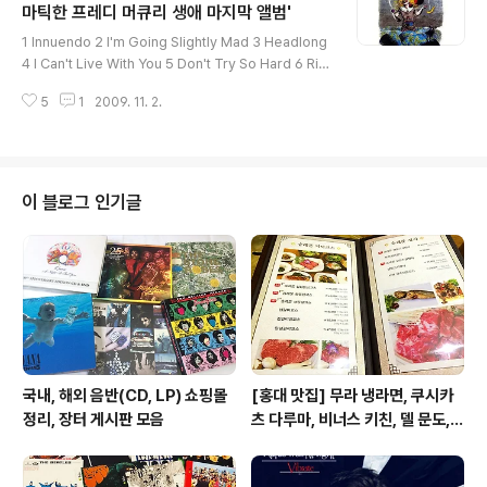
버 포스트로 이전하였습니다. http://naver.me/F5utpz
마틱한 프레디 머큐리 생애 마지막 앨범'
글 내용
Wg Made In Heaven '프레디가 온 힘을 다해 노래한 퀸
1 Innuendo 2 I'm Going Slightly Mad 3 Headlong
의 마지막..
4 I Can't Live With You 5 Don't Try So Hard 6 Rid
e The Wild Wind 7 All God's People 8 These Ar
5
1
2009. 11. 2.
e The Days Of Our Lives 9 Delilah 10 The Hitma
n 11 Bijou 12 The Show Must Go On 새로운 퀸 리뷰
와 정보들을 화이트퀸 네이버 포스트로 이전하였습니다. h
ttp://naver.me/5z3KMAqT Innuendo '비장하고 드
라마틱한 프레디 머큐리 생애 마지막 앨범' [BY 화이트퀸]
이 블로그 인기글
Innuendo 1991년 2월 5일 발매. UK 1위, US 30위 기
록 01 Innuendo 02 I'm Goi..
국내, 해외 음반(CD, LP) 쇼핑몰
[홍대 맛집] 무라 냉라면, 쿠시카
정리, 장터 게시판 모음
츠 다루마, 비너스 키친, 델 문도,
겐로쿠 우동