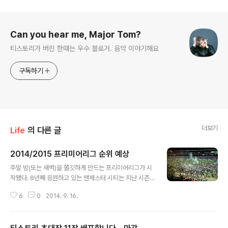
로그 정보
Can you hear me, Major Tom?
티스토리가 버린 한때는 우수 블로거. 음악 이야기해요
구독하기
더보기
Life
의 다른 글
2014/2015 프리미어리그 순위 예상
글 내용
주말 밤(또는 새벽)을 쫄깃하게 만드는 프리미어리그가 시
작됐다. 8년째 응원하고 있는 맨체스터 시티는 지난 시즌
무려 100골 이상을 넣으며 리그 우승을 차지했다. (캐피털
6
0
2014. 9. 16.
원 컵도) 챔피언스 리그 16강은 조금 아쉬웠지만, 2연속 예
선탈락이라는 불명예를 안지 않아서 다행이다. 만치니 감
독 후임으로 영입된 페예그리니는 무리한 리빌딩을 하지