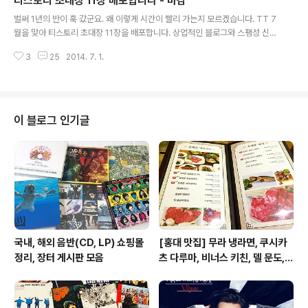
티스토리 초대장 11장 배포합니다 - 마감
않으면서 팀을 더 강하게 만들었다. 무려 20골을 넣은 야
글 내용
야 투레의 활약은 놀라움 그 자체. 좋다고 우승 화면을 찍었
벌써 1년의 반이 훅 갔군요. 왜 이렇게 시간이 빨리 가는지 모르겠습니다. TT 7
다. 절친한 나스리와 야야 투레 (첼시가 너무 무섭지만) 올
월을 맞아 티스토리 초대장 11장을 배포합니다. 상업적인 블로그와 스팸성 신청
해도 맨체스터 시티의 우승을 기원하며 2014/15 프리미
이 많아 선착순 배포는 불가능합니다. 하지만 특별한 형식은 없으니 편하게 신
어 리그 순위를 멋대로 예상해본다. 2014-2015 프리미
3
25
2014. 7. 1.
청해주시면 됩니다. 음악, 문화를 메인으로 블로그 개설을 준비하신다면 더 반
어 리그 예상 순위 1 첼시 솔직히, 무섭다. 코스타, 파브레가
갑습니다. 네이버, 이글루스 같은 타 블로그에서 넘어오시려는 분들은 URL 찍
스 콤비에 드록신..
어주시면 저도 놀러가겠습니다. 티스토리를 꼭 쓰고 싶은 분들께 초대장이 잘
전달되었으면 좋겠습니다. 그럼 비밀글로 이메일 주소를 남겨주세요. 초대 완료
후 완료 공지를 하겠습니다. 감사합니다. :) 화이트퀸 드림
이 블로그 인기글
국내, 해외 음반(CD, LP) 쇼핑몰
[홍대 맛집] 무라 냉라면, 쿠시카
정리, 장터 게시판 모음
츠 다루마, 비너스 키친, 델 문도,
겐로쿠 우동