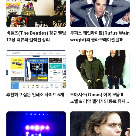
비틀즈(The Beatles) 정규 앨범
루퍼스 웨인라이트(Rufus Wain
13장 리뷰와 컬렉션 정리
wright)의 콜라보레이션 살펴보
기
추천하고 싶은 인쇄소 사이트 5개
오아시스(Oasis) 어록 모음 II -
노엘 & 리암 갤러거의 동료 뮤지션
칭찬(?)